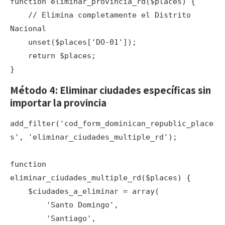
function eliminar_provincia_rd($places) {

    // Elimina completamente el Distrito 
Nacional

    unset($places['DO-01']);

    return $places;

Método 4: Eliminar ciudades específicas sin
importar la provincia
add_filter('cod_form_dominican_republic_place
s', 'eliminar_ciudades_multiple_rd');

function 
eliminar_ciudades_multiple_rd($places) {

    $ciudades_a_eliminar = array(

        'Santo Domingo',

        'Santiago',
