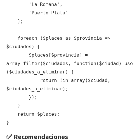
        'La Romana',

        'Puerto Plata'

    );

    foreach ($places as $provincia => 
$ciudades) {

        $places[$provincia] = 
array_filter($ciudades, function($ciudad) use 
($ciudades_a_eliminar) {

            return !in_array($ciudad, 
$ciudades_a_eliminar);

        });

    }

    return $places;

✅ Recomendaciones