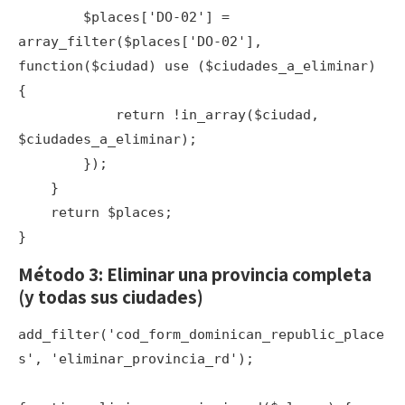
        $places['DO-02'] = 
array_filter($places['DO-02'], 
function($ciudad) use ($ciudades_a_eliminar) 
{

            return !in_array($ciudad, 
$ciudades_a_eliminar);

        });

    }

    return $places;

Método 3: Eliminar una provincia completa
(y todas sus ciudades)
add_filter('cod_form_dominican_republic_place
s', 'eliminar_provincia_rd');
