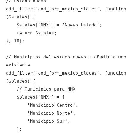
// Estado nuevo

add_filter('cod_form_mexico_states', function 
($states) {

    $states['NMX'] = 'Nuevo Estado';

    return $states;

}, 10);

// Municipios del estado nuevo + añadir a uno 
existente

add_filter('cod_form_mexico_places', function 
($places) {

    // Municipios para NMX

    $places['NMX'] = [

        'Municipio Centro',

        'Municipio Norte',

        'Municipio Sur',

    ];
