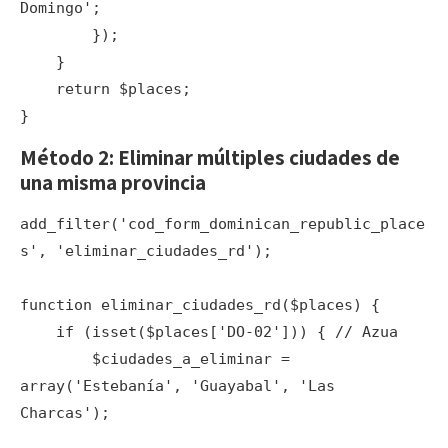
Domingo';

        });

    }

    return $places;

}
Método 2: Eliminar múltiples ciudades de
una misma provincia
add_filter('cod_form_dominican_republic_place
s', 'eliminar_ciudades_rd');

function eliminar_ciudades_rd($places) {

    if (isset($places['DO-02'])) { // Azua

        $ciudades_a_eliminar = 
array('Estebanía', 'Guayabal', 'Las 
Charcas');
