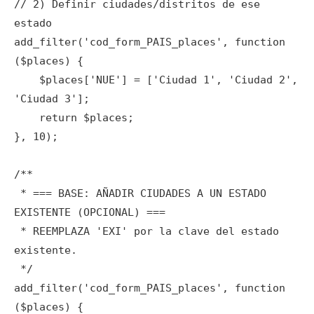
// 2) Definir ciudades/distritos de ese 
estado

add_filter('cod_form_PAIS_places', function 
($places) {

    $places['NUE'] = ['Ciudad 1', 'Ciudad 2', 
'Ciudad 3'];

    return $places;

}, 10);

/**

 * === BASE: AÑADIR CIUDADES A UN ESTADO 
EXISTENTE (OPCIONAL) ===

 * REEMPLAZA 'EXI' por la clave del estado 
existente.

 */

add_filter('cod_form_PAIS_places', function 
($places) {
