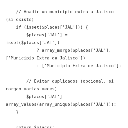
    // Añadir un municipio extra a Jalisco 
(si existe)

    if (isset($places['JAL'])) {

        $places['JAL'] = 
isset($places['JAL'])

            ? array_merge($places['JAL'], 
['Municipio Extra de Jalisco'])

            : ['Municipio Extra de Jalisco'];

        // Evitar duplicados (opcional, si 
cargan varias veces)

        $places['JAL'] = 
array_values(array_unique($places['JAL']));

    }

    return $places;
