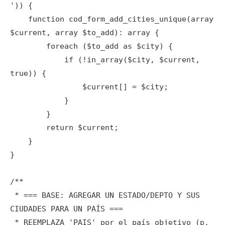
')) {

    function cod_form_add_cities_unique(array 
$current, array $to_add): array {

        foreach ($to_add as $city) {

            if (!in_array($city, $current, 
true)) {

                $current[] = $city;

            }

        }

        return $current;

    }

}

/**

 * === BASE: AGREGAR UN ESTADO/DEPTO Y SUS 
CIUDADES PARA UN PAÍS ===

 * REEMPLAZA 'PAIS' por el país objetivo (p. 