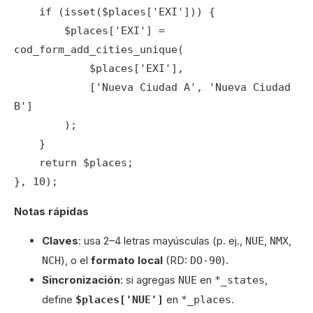
    if (isset($places['EXI'])) {

        $places['EXI'] = 
cod_form_add_cities_unique(

            $places['EXI'],

            ['Nueva Ciudad A', 'Nueva Ciudad 
B']

        );

    }

    return $places;

}, 10);
Notas rápidas
Claves
: usa 2–4 letras mayúsculas (p. ej.,
,
,
NUE
NMX
), o el
formato local
(RD:
).
NCH
DO-90
Sincronización
: si agregas
en
,
NUE
*_states
define
en
.
$places['NUE']
*_places