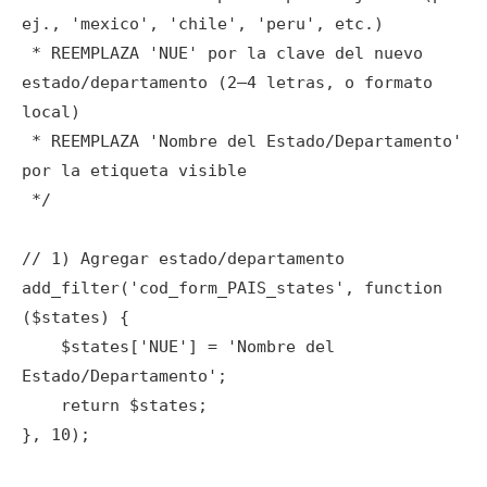
ej., 'mexico', 'chile', 'peru', etc.)

 * REEMPLAZA 'NUE' por la clave del nuevo 
estado/departamento (2–4 letras, o formato 
local)

 * REEMPLAZA 'Nombre del Estado/Departamento' 
por la etiqueta visible

 */

// 1) Agregar estado/departamento

add_filter('cod_form_PAIS_states', function 
($states) {

    $states['NUE'] = 'Nombre del 
Estado/Departamento';

    return $states;

}, 10);
