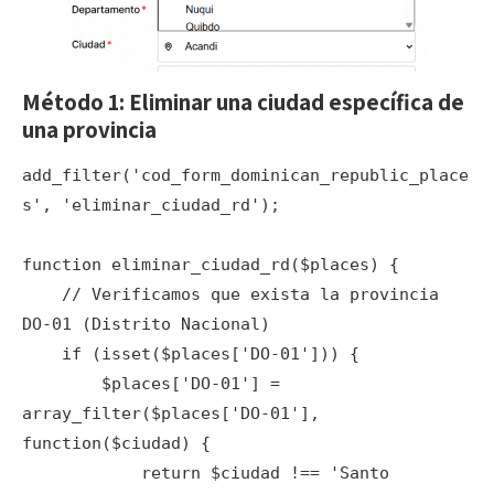
Método 1: Eliminar una ciudad específica de
una provincia
add_filter('cod_form_dominican_republic_place
s', 'eliminar_ciudad_rd');

function eliminar_ciudad_rd($places) {

    // Verificamos que exista la provincia 
DO-01 (Distrito Nacional)

    if (isset($places['DO-01'])) {

        $places['DO-01'] = 
array_filter($places['DO-01'], 
function($ciudad) {

            return $ciudad !== 'Santo 