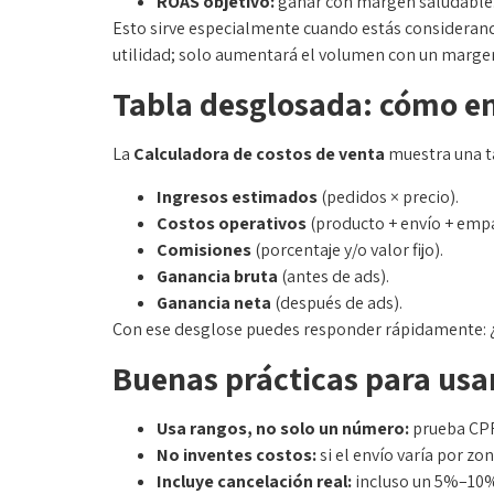
ROAS objetivo:
ganar con margen saludable
Esto sirve especialmente cuando estás considerand
utilidad; solo aumentará el volumen con un margen
Tabla desglosada: cómo enc
La
Calculadora de costos de venta
muestra una ta
Ingresos estimados
(pedidos × precio).
Costos operativos
(producto + envío + emp
Comisiones
(porcentaje y/o valor fijo).
Ganancia bruta
(antes de ads).
Ganancia neta
(después de ads).
Con ese desglose puedes responder rápidamente: 
Buenas prácticas para usa
Usa rangos, no solo un número:
prueba CPR 
No inventes costos:
si el envío varía por z
Incluye cancelación real:
incluso un 5%–10%