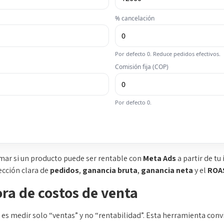
% cancelación
Por defecto 0. Reduce pedidos efectivos.
Comisión fija (COP)
Por defecto 0.
mar si un producto puede ser rentable con
Meta Ads
a partir de tu
ección clara de
pedidos
,
ganancia bruta
,
ganancia neta
y el
ROA
ora de costos de venta
s medir solo “ventas” y no “rentabilidad”. Esta herramienta convi