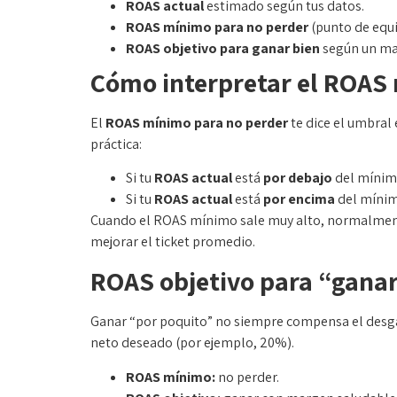
ROAS actual
estimado según tus datos.
ROAS mínimo para no perder
(punto de equil
ROAS objetivo para ganar bien
según un mar
Cómo interpretar el ROAS 
El
ROAS mínimo para no perder
te dice el umbral
práctica:
Si tu
ROAS actual
está
por debajo
del mínim
Si tu
ROAS actual
está
por encima
del mínim
Cuando el ROAS mínimo sale muy alto, normalmente
mejorar el ticket promedio.
ROAS objetivo para “ganar
Ganar “por poquito” no siempre compensa el desga
neto deseado (por ejemplo, 20%).
ROAS mínimo:
no perder.