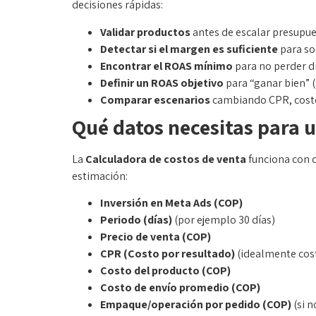
decisiones rápidas:
Validar productos
antes de escalar presupue
Detectar si el margen es suficiente
para sop
Encontrar el ROAS mínimo
para no perder d
Definir un ROAS objetivo
para “ganar bien” 
Comparar escenarios
cambiando CPR, costo
Qué datos necesitas para u
La
Calculadora de costos de venta
funciona con c
estimación:
Inversión en Meta Ads (COP)
Periodo (días)
(por ejemplo 30 días)
Precio de venta (COP)
CPR (Costo por resultado)
(idealmente cos
Costo del producto (COP)
Costo de envío promedio (COP)
Empaque/operación por pedido (COP)
(si n