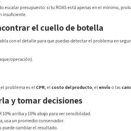
.
o escalar presupuesto: si tu ROAS está apenas en el mínimo, proba
 insuficiente.
ontrar el cuello de botella
bla con el detalle para que puedas detectar el problema en segund
aque/operación).
¿el problema es el
CPR
, el
costo del producto
, el
envío
o las
canc
rla y tomar decisiones
10% arriba y 10% abajo para ver sensibilidad.
ona, usa un promedio conservador.
 puede cambiar el resultado.