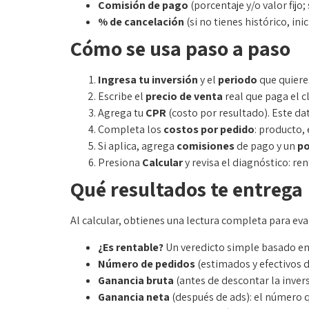
Comisión de pago
(porcentaje y/o valor fijo; 
% de cancelación
(si no tienes histórico, ini
Cómo se usa paso a paso
Ingresa tu inversión
y el
periodo
que quieres
Escribe el
precio de venta
real que paga el cl
Agrega tu
CPR
(costo por resultado). Este da
Completa los
costos por pedido
: producto,
Si aplica, agrega
comisiones
de pago y un
po
Presiona
Calcular
y revisa el diagnóstico: r
Qué resultados te entrega
Al calcular, obtienes una lectura completa para ev
¿Es rentable?
Un veredicto simple basado en 
Número de pedidos
(estimados y efectivos 
Ganancia bruta
(antes de descontar la invers
Ganancia neta
(después de ads): el número 