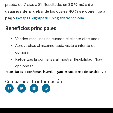
prueba de 7 días a $1. Resultado: un
30 % más de
usuarios de prueba
, de los cuales
40 % se convirtió a
pago
Invesp+1Brightpearl+1
blog.shift4shop.com
.
Beneficios principales
Vendes más, incluso cuando el cliente dice «no».
Aprovechas al máximo cada visita o intento de
compra.
Refuerzas la confianza al mostrar flexibilidad: “hay
opciones”.
Los datos lo confirman: invertir en tu tienda con versión PRO mejora ventas, eficiencia y confianza
¿Qué es una oferta de cantidad? La estrategia que aumenta tu ticket promedio sin bajar precios
Compartir esta información